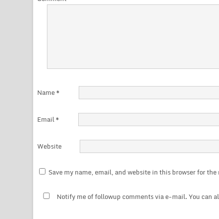
Name
*
Email
*
Website
Save my name, email, and website in this browser for th
Notify me of followup comments via e-mail. You can a