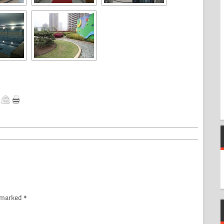
e marked
*