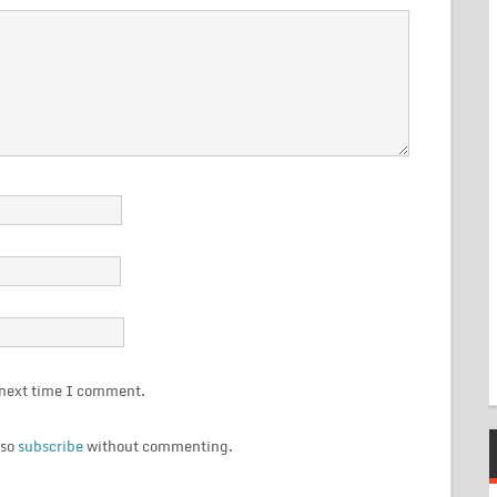
e next time I comment.
lso
subscribe
without commenting.