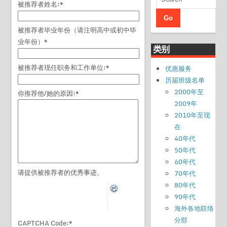
被推荐者姓名:
*
被推荐者毕业年份（请注明高中或初中毕
业年份）
*
类别
被推荐者现任职务和工作单位:
*
优惠服务
历届班级名单
2000年至
你推荐他/她的原因:
*
2009年
2010年至现
在
40年代
50年代
60年代
请提供被推荐者的优秀事迹。
70年代
80年代
90年代
海外各地联络
分部
CAPTCHA Code:
*