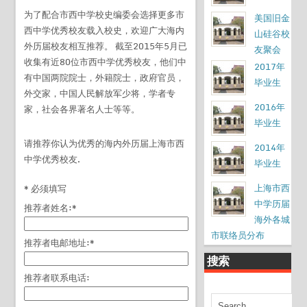
为了配合市西中学校史编委会选择更多市
美国旧金
西中学优秀校友载入校史，欢迎广大海内
山硅谷校
外历届校友相互推荐。 截至2015年5月已
友聚会
收集有近80位市西中学优秀校友，他们中
2017年
有中国两院院士，外籍院士，政府官员，
毕业生
外交家，中国人民解放军少将，学者专
2016年
家，社会各界著名人士等等。
毕业生
请推荐你认为优秀的海内外历届上海市西
2014年
中学优秀校友.
毕业生
上海市西
*
必须填写
中学历届
推荐者姓名:
*
海外各城
市联络员分布
推荐者电邮地址:
*
搜索
推荐者联系电话: