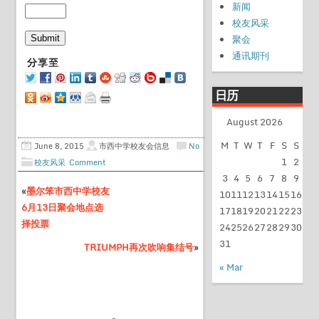
新闻
校友风采
聚会
通讯期刊
日历
August 2026
M
T
W
T
F
S
S
June 8, 2015
市西中学校友会信息
No
1
2
校友风采
Comment
3
4
5
6
7
8
9
«
墨尔笨市西中学校友
10
11
12
13
14
15
16
6月13日聚会地点选
17
18
19
20
21
22
23
择投票
24
25
26
27
28
29
30
31
TRIUMPH再次吹响集结号
»
« Mar