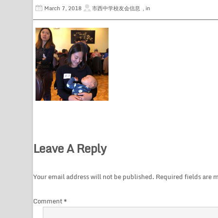
March 7, 2018
市西中学校友会信息
, in
Leave A Reply
Your email address will not be published.
Required fields are
Comment
*