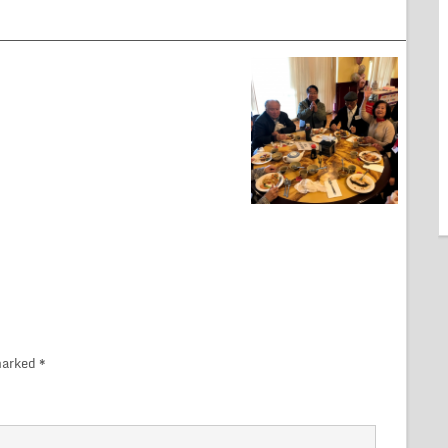
 marked
*