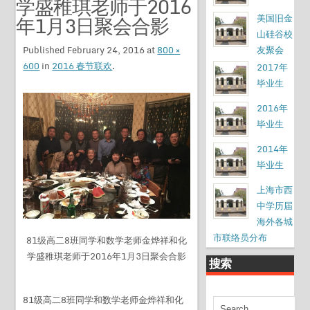
学盛稚琪老师于2016
年1月3日聚会合影
美国旧金
山硅谷校
Published
February 24, 2016
at
800 ×
友聚会
600
in
2016 春节联欢
.
2017年
毕业生
2016年
毕业生
2014年
毕业生
上海市西
中学历届
海外各城
市联络员分布
81级高二8班同学和数学老师金烨祥和化
学盛稚琪老师于2016年1月3日聚会合影
搜索
81级高二8班同学和数学老师金烨祥和化