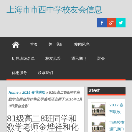
上海市市西中学校友会信息
首页
关于我们
校园风光
历届班级名单
校友风采
通讯期刊
聚会
优惠服务
联系我们
Latest
Home
»
2016 春节联欢
»
81级高二8班同学和
数学老师金烨祥和化学盛稚琪老师于2016年1月
2017 春
3日聚会合影
节联欢
81级高二8班同学和
市西校友
数学老师金烨祥和化
通讯期刊