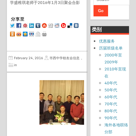
学盛稚琪老师于2016年1月3日聚会合影
类别
优惠服务
历届班级名单
2000年至
February 24, 2016
市西中学校友会信息
,
2009年
in
2010年至现
在
40年代
50年代
60年代
70年代
80年代
90年代
海外各地联络
分部